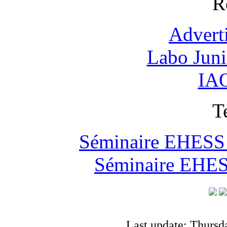
R
Advert
Labo Jun
IAO
T
Séminaire EHESS "
Séminaire EHESS
Last update: Thursd