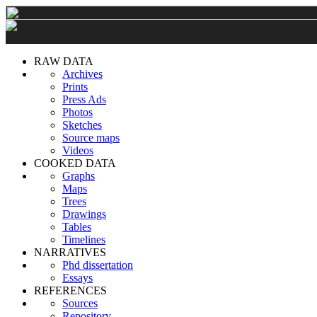
RAW DATA
Archives
Prints
Press Ads
Photos
Sketches
Source maps
Videos
COOKED DATA
Graphs
Maps
Trees
Drawings
Tables
Timelines
NARRATIVES
Phd dissertation
Essays
REFERENCES
Sources
Repository