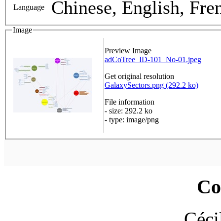
Chinese, English, Fre
Language
Image
Preview Image
adCoTree_ID-101_No-01.jpeg
Get original resolution
GalaxySectors.png (292.2 ko)
File information
- size: 292.2 ko
- type: image/png
Co
Céci