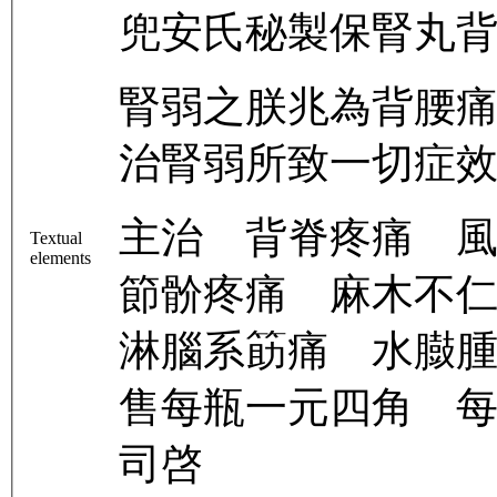
兜安氏秘製保腎丸
腎弱之朕兆為背腰
治腎弱所致一切症
主治 背脊疼痛 
Textual
elements
節骱疼痛 麻木不
淋腦系筯痛 水臌
售每瓶一元四角 
司啓