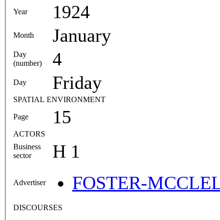
1924
Year
January
Month
4
Day
(number)
Friday
Day
SPATIAL ENVIRONMENT
15
Page
ACTORS
H 1
Business
sector
FOSTER-MCCLE
Advertiser
DISCOURSES