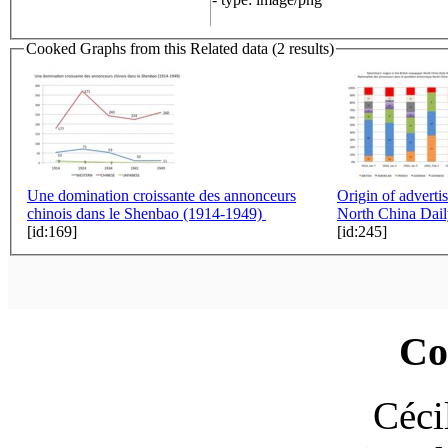
Cooked Graphs from this Related data (2 results)
Une domination croissante des annonceurs
Origin of adverti
chinois dans le Shenbao (1914-1949)
North China Dai
[id:169]
[id:245]
Co
Céci