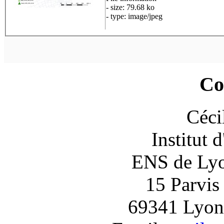
- size: 79.68 ko
- type: image/jpeg
Co
Céci
Institut 
ENS de Lyon
15 Parvis
69341 Lyon