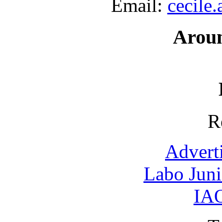
Email:
cecile
Arou
R
Advert
Labo Jun
IAO