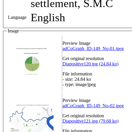
settlement, S.M.C
English
Language
Image
Preview Image
adCoGraph_ID-149_No-01.jpeg
Get original resolution
Diapositive120.jpg (24.84 ko)
File information
- size: 24.84 ko
- type: image/jpeg
Preview Image
adCoGraph_ID-149_No-02.jpeg
Get original resolution
Diapositive121.jpg (79.68 ko)
File information