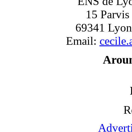
ENS de Lyon
15 Parvis
69341 Lyon
Email:
cecile
Arou
R
Advert