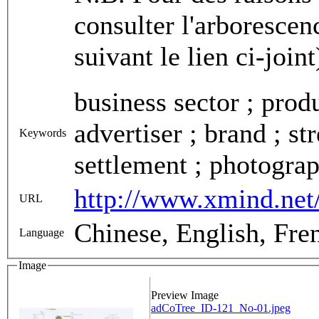
consulter l'arborescen
suivant le lien ci-joint
business sector ; produ
advertiser ; brand ; st
Keywords
settlement ; photogra
http://www.xmind.ne
URL
Chinese, English, Fre
Language
Image
Preview Image
adCoTree_ID-121_No-01.jpeg