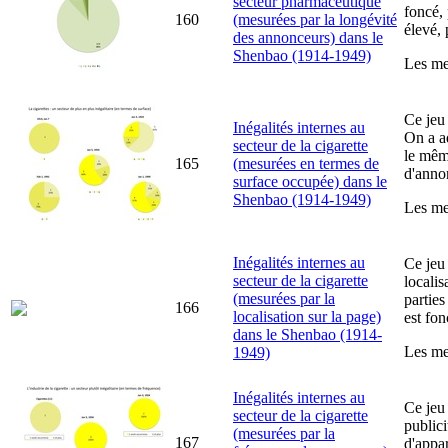
secteur pharmaceutique
foncé, 
160
(mesurées par la longévité
élevé, 
des annonceurs) dans le
Shenbao (1914-1949)
Les mes
Ce jeu
Inégalités internes au
On a a
secteur de la cigarette
le même
165
(mesurées en termes de
d'annon
surface occupée) dans le
Shenbao (1914-1949)
Les mes
Inégalités internes au
Ce jeu 
secteur de la cigarette
locali
(mesurées par la
parties
166
localisation sur la page)
est fon
dans le Shenbao (1914-
Les mes
1949)
Inégalités internes au
Ce jeu
secteur de la cigarette
publici
(mesurées par la
167
d'appar