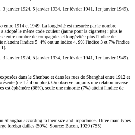
4, 3 janvier 1924, 5 janvier 1934, 1er février 1941, 1er janvier 1949).
ao
entre 1914 et 1949. La longévité est mesurée par le nombre
 a adopté le même code couleur (jaune pour la cigarette) : plus le
erse entre nombre de compagnies et longévité : plus l'indice de
n'atteint l'indice 5, 4% ont un indice 4, 9% l'indice 3 et 7% l'indice
 1).
4, 3 janvier 1924, 5 janvier 1934, 1er février 1941, 1er janvier 1949).
s exposées dans le Shenbao et dans les rues de Shanghai entre 1912 et
résente (de 1 à 4 ou plus). On observe toujours une relation inverse
es est éphémère (88%), seule une minorité (7%) atteint l'indice de
 in Shanghai according to their size and importance. Three main types
arge foreign dailies (50%). Source: Bacon, 1929 (755)