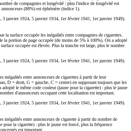
 nombre de compagnies et longévité : plus l'indice de longévité est
es annonceurs (88%) est éphémère (indice 1).
4, 3 janvier 1924, 5 janvier 1934, 1er février 1941, 1er janvier 1949).
r la surface occupée les inégalités entre compagnies de cigarettes.
 de la portion de page occupée (de moins de 5% à 100%). On a adopté
a surface occupée est élevée. Plus la tranche est large, plus le nombre
4, 3 janvier 1924, 5 janvier 1934, 1er février 1941, 1er janvier 1949).
 inégalités entre annonceurs de cigarettes à partir de leur
bas, D = droit, G = gauche, C = centre) en supposant toujours que les
 a adopté le même code couleur (jaune pour la cigarette) : plus le jaune
le nombre d'annonceurs occupant cette localisation est important.
4, 3 janvier 1924, 5 janvier 1934, 1er février 1941, 1er janvier 1949).
s inégalités entre annonceurs de cigarette à partir du nombre de
our la cigarette) : plus le jaune est foncé, plus la fréquence
concernés est important.