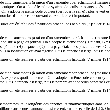
 de cinq camemberts (à raison d'un camembert par échantillon) mesure pa
ceutiques. On a adopté le même système de seuils croissants notés de 
On a adopté le même code couleur (vert pour la santé) : plus le vert est 
e nombre d'annonceurs couvrant cette surface est important.
ures ont été réalisées à partir des échantillons habituels (7 janvier 191
 de cinq camemberts (à raison d'un camembert par échantillon) mesure le
sation sur la page du journal. On a adopté le même code (H = haut, B = 
 supérieure (H) et gauche (G) de la page étaient les plus attractives. On 
plus la localisation est avantageuse. Plus la tranche est large, plus le 
ures ont été réalisées à partir des échantillons habituels (7 janvier 191
 de cinq camemberts (à raison d'un camembert par échantillon) mesure l
tés exposées quotidiennement. On a adopté le même code couleur (vert pou
vée. Plus la tranche est large, plus le nombre d'annonceurs concernés es
ures ont été réalisées à partir des échantillons habituels (7 janvier 191
embert mesure la longévité des annonceurs pharmaceutiques dans le Sh
tillons dans lequel l'annonceur est présent, sur une échelle de 1 à 5. On