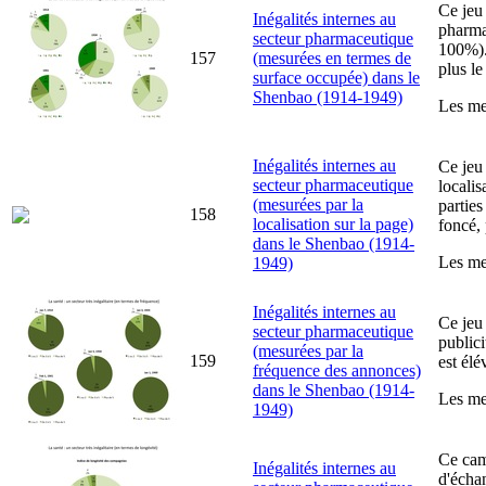
Ce jeu
Inégalités internes au
pharma
secteur pharmaceutique
100%). 
157
(mesurées en termes de
plus l
surface occupée) dans le
Shenbao (1914-1949)
Les mes
Inégalités internes au
Ce jeu
secteur pharmaceutique
locali
(mesurées par la
parties
158
localisation sur la page)
foncé, 
dans le Shenbao (1914-
Les mes
1949)
Inégalités internes au
Ce jeu
secteur pharmaceutique
publici
(mesurées par la
159
est élé
fréquence des annonces)
dans le Shenbao (1914-
Les mes
1949)
Ce cam
Inégalités internes au
d'échan