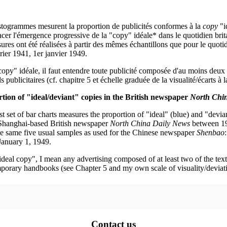
stogrammes mesurent la proportion de publicités conformes à la
copy
"i
racer l'émergence progressive de la "copy" idéale* dans le quotidien br
ures ont été réalisées à partir des mêmes échantillons que pour le quoti
rier 1941, 1er janvier 1949.
opy" idéale, il faut entendre toute publicité composée d'au moins deux d
 publicitaires (cf. chapitre 5 et échelle graduée de la visualité/écarts 
tion of "ideal/deviant" copies in the British newspaper
North Chi
st set of bar charts measures the proportion of "ideal" (blue) and "devi
 Shanghai-based British newspaper
North China Daily News
between 19
the same five usual samples as used for the Chinese newspaper
Shenbao
January 1, 1949.
deal copy", I mean any advertising composed of at least two of the text
porary handbooks (see Chapter 5 and my own scale of visuality/deviati
Contact us