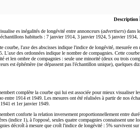
Description
isualise es inégalités de longévité entre annonceurs (
advertisers
) dans l
échantillons habituels : 7 janvier 1914, 3 janvier 1924, 5 janvier 1934, 
te courbe, l'axe des abscisses indique l'indice de longévité, mesurée en
 5. L'axe des ordonnées indique le nombre de compagnies. Cette courbe b
té et len ombre de compagnies : seule une minorité (deux ou trois compag
eurs est éphémère (ne dépassent pas l'échantillon unique), quelques diz
mbert complète la courbe qui lui est associée pour mieux visualiser les
ao
entre 1914 et 1949. Les mesures ont été réalisées à partir de nos échan
 1941 et 1er janvier 1949.
embert conforte la relation inversement proportionnellement entre dur
res (indice 1), à l'opposé, seules quatre compagnies connaissent une lo
ies décroît à mesure que croît l'indice de longévité : 5% survivent sur