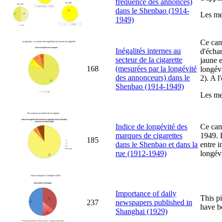
fréquence des annonces)
dans le Shenbao (1914-
Les mes
1949)
Ce cam
Inégalités internes au
d'échan
secteur de la cigarette
jaune e
168
(mesurées par la longévité
longévi
des annonceurs) dans le
2). A l
Shenbao (1914-1949)
Les mes
Indice de longévité des
Ce cam
marques de cigarettes
1949. L
185
dans le Shenbao et dans la
entre i
rue (1912-1949)
longév
Importance of daily
This p
237
newspapers published in
have b
Shanghai (1929)