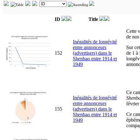
ID
Title
Cette v
de nos 
Inégalités de longévité
entre annonceurs
Sur cet
152
(advertisers) dans le
de 1 à
Shenbao entre 1914 et
longévi
1949
annonc
Ce came
Inégalités de longévité
Shenb
entre annonceurs
février
155
(advertisers) dans le
Ce cam
Shenbao entre 1914 et
éphémè
1949
compagn