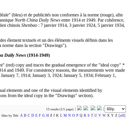
déale" (bleu) et de publicités non conformes à la norme (rouge), afin
itannique
North China Daily News
entre 1914 et 1949. Par cohérence,
dien chinois
Shenbao
: 7 janvier 1914, 3 janvier 1924, 5 janvier 1934,
es élement textuels et un des éléments visuels définis dans les
à la norme dans la section "Drawings").
na Daily News
(1914-1949)
ant" (red) copy and traces the gradual emergence of the "ideal copy" *
14 and 1949. For consistency reasons, the measurements were made
: January 7, 1914; January 3, 1924; January 5, 1934; February 1,
ual elements and one of the visual elements identified by
ons from the ideal copy in the "Drawings" section).
13 results (1/1 page)
A
B
C
D
E
F
G
H
I
J K
L
M
N
O
P
Q
R
S
T
U
V
W
X Y Z
[all]
filter by
Title