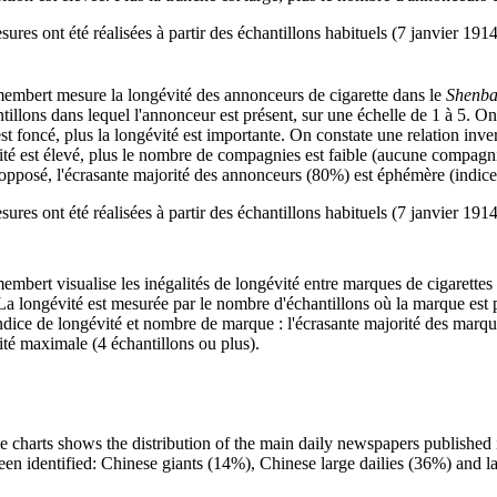
ures ont été réalisées à partir des échantillons habituels (7 janvier 191
embert mesure la longévité des annonceurs de cigarette dans le
Shenb
tillons dans lequel l'annonceur est présent, sur une échelle de 1 à 5. On
st foncé, plus la longévité est importante. On constate une relation inv
té est élevé, plus le nombre de compagnies est faible (aucune compagnie 
'opposé, l'écrasante majorité des annonceurs (80%) est éphémère (indice
ures ont été réalisées à partir des échantillons habituels (7 janvier 191
embert visualise les inégalités de longévité entre marques de cigarette
a longévité est mesurée par le nombre d'échantillons où la marque est p
ndice de longévité et nombre de marque : l'écrasante majorité des marqu
ité maximale (4 échantillons ou plus).
ie charts shows the distribution of the main daily newspapers published
een identified: Chinese giants (14%), Chinese large dailies (36%) and l