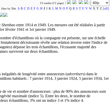
13 results (1/1 page)
A
B
C
D
E
F
G
H
I
J K
L
M
N
O
P
Q
R
S
T
U
V
W
X Y Z
[all]
filter by
Title
e
Shenbao
entre 1914 et 1949. Les mesures ont été réalisées à partir
1er février 1941 et 1er janvier 1949.
 nombre d'échantillons où la compagnie est présente, sur une échelle
rutalement décroissante révèle une relation inverse entre l'indice de
nies) dépasse les trois échantillons, l'écrasante majorité des
aines survivent sur deux échantillons.
 inégalités de longévité entre annonceurs (
advertisers
) dans le
tillons habituels : 7 janvier 1914, 3 janvier 1924, 5 janvier 1934, 1er
ée de vie et nombre d'annonceurs : plus de 90% des annonceurs sont
ngévité maximale (indice 5). Entre les deux, le nombre de
 deux échantillons, 3% ont un indice 3 et 1% indice 4.