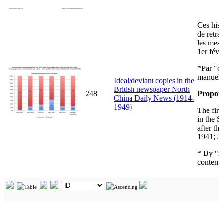
Ces hi
de ret
les mes
1er fév
*Par "c
manuels
Ideal/deviant copies in the
British newspaper North
248
Propor
China Daily News (1914-
1949)
The fir
in the
after 
1941; 
* By "i
contem