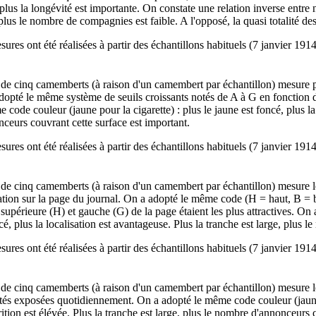
plus la longévité est importante. On constate une relation inverse entre
plus le nombre de compagnies est faible. A l'opposé, la quasi totalité d
ures ont été réalisées à partir des échantillons habituels (7 janvier 191
 de cinq camemberts (à raison d'un camembert par échantillon) mesure pa
dopté le même système de seuils croissants notés de A à G en fonction
 code couleur (jaune pour la cigarette) : plus le jaune est foncé, plus l
ceurs couvrant cette surface est important.
ures ont été réalisées à partir des échantillons habituels (7 janvier 191
de cinq camemberts (à raison d'un camembert par échantillon) mesure les
sation sur la page du journal. On a adopté le même code (H = haut, B = 
 supérieure (H) et gauche (G) de la page étaient les plus attractives. On
cé, plus la localisation est avantageuse. Plus la tranche est large, plus 
ures ont été réalisées à partir des échantillons habituels (7 janvier 191
 de cinq camemberts (à raison d'un camembert par échantillon) mesure le
tés exposées quotidiennement. On a adopté le même code couleur (jaune p
ition est élévée. Plus la tranche est large, plus le nombre d'annonceurs 